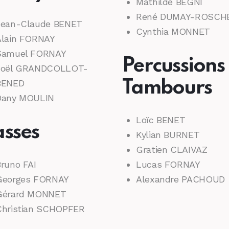
Mathilde BEGNI
René DUMAY-ROSCH
Jean-Claude BENET
Cynthia MONNET
Alain FORNAY
Samuel FORNAY
Percussions 
Joël GRANDCOLLOT-
BENED
Tambours
Dany MOULIN
Loïc BENET
asses
Kylian BURNET
Gratien CLAIVAZ
runo FAI
Lucas FORNAY
Georges FORNAY
Alexandre PACHOUD
Gérard MONNET
Christian SCHOPFER